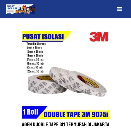
Lewati
Post
MAI
ke
navigation
ME
konten
Agen Duoble tape 3M Termurah Di Jakarta