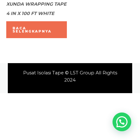
Dinilai
XUNDA WRAPPING TAPE
0
dari
4 IN X 100 FT WHITE
5
BACA
SELENGKAPNYA
Pusat Isolasi Tape © LST Group All Rights
2024