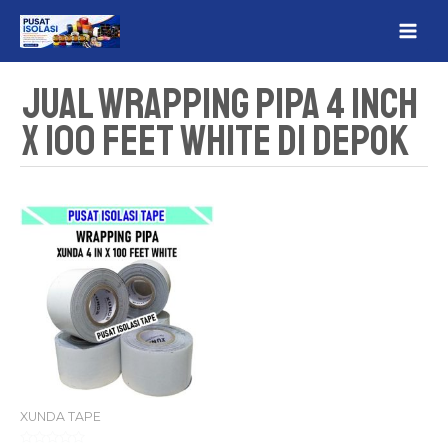
Lewati
MAI
ke
ME
konten
Jual Wrapping Pipa 4 Inch
x 100 Feet White Di Depok
XUNDA TAPE