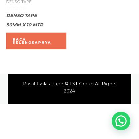
DENSO TAPE
Dinilai
DENSO TAPE
0
dari
50MM X 10 MTR
5
BACA
SELENGKAPNYA
Pusat Isolasi Tape © LST Group All Rights
2024