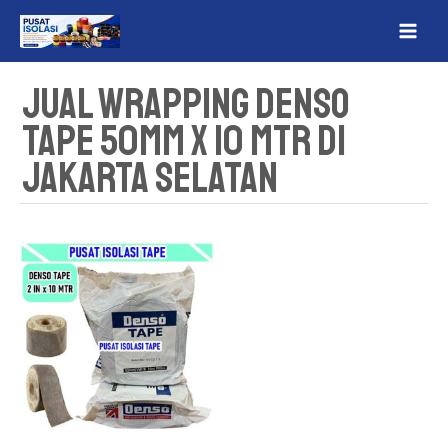
Lewati
MAI
ke
ME
konten
Jual Wrapping Denso
Tape 50mm x 10 mtr Di
Jakarta Selatan