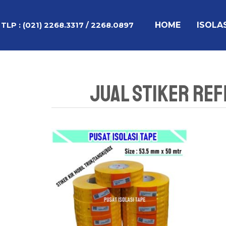
Lewati
ke
HOME
ISOLA
TLP :
(021) 2268.3317 / 2268.0897
konten
Jual Stiker Ref