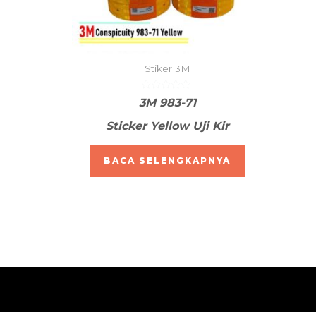
Stiker 3M
Dinilai
3M 983-71
0
dari
Sticker Yellow Uji Kir
5
BACA SELENGKAPNYA