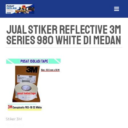
Lewati
MAI
ke
ME
konten
Jual Stiker Reflective 3M
Series 980 White Di Medan
Stiker 3M