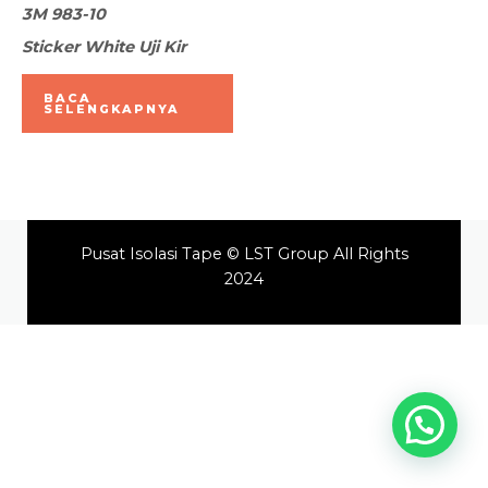
Dinilai
3M 983-10
0
dari
Sticker White Uji Kir
5
BACA
SELENGKAPNYA
Pusat Isolasi Tape © LST Group All Rights
2024