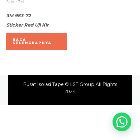
Stiker 3M
Dinilai
3M 983-72
0
dari
Sticker Red Uji Kir
5
BACA
SELENGKAPNYA
Pusat Isolasi Tape © LST Group All Rights
2024