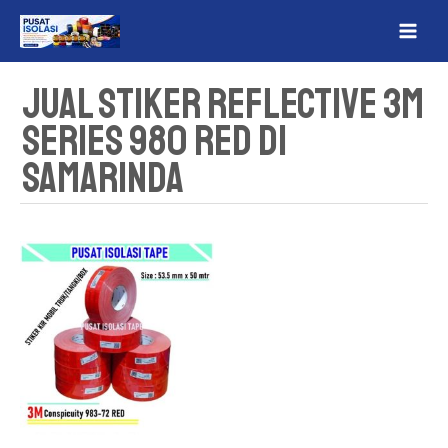
Lewati
MAI
ke
ME
konten
Jual Stiker Reflective 3M
Series 980 RED Di
Samarinda