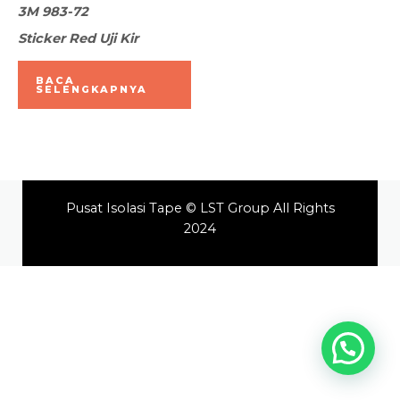
Dinilai
3M 983-72
0
dari
Sticker Red Uji Kir
5
BACA
SELENGKAPNYA
Pusat Isolasi Tape © LST Group All Rights
2024