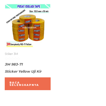
Stiker 3M
Dinilai
3M 983-71
0
dari
Sticker Yellow Uji Kir
5
BACA
SELENGKAPNYA