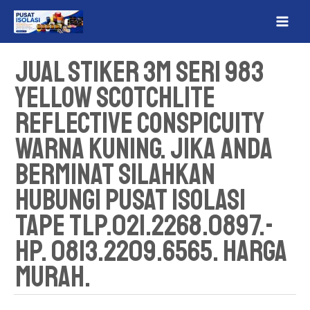
Lewati
MAI
ke
ME
konten
Jual Stiker 3M Seri 983
Yellow Scotchlite
Reflective Conspicuity
Warna Kuning. Jika Anda
Berminat Silahkan
Hubungi Pusat Isolasi
Tape Tlp.021.2268.0897.-
Hp. 0813.2209.6565. Harga
Murah.