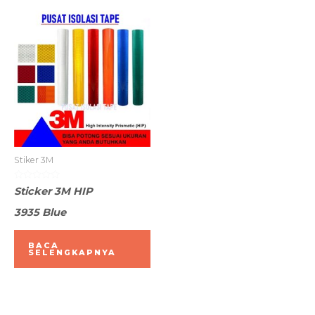
Stiker 3M
Dinilai
Sticker 3M HIP
0
dari
3935 Blue
5
BACA
SELENGKAPNYA