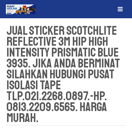
Lewati
MAI
ke
ME
konten
Jual Sticker Scotchlite
Reflective 3M HIP High
Intensity Prismatic Blue
3935. Jika Anda Berminat
Silahkan Hubungi Pusat
Isolasi Tape
Tlp.021.2268.0897.-Hp.
0813.2209.6565. Harga
Murah.