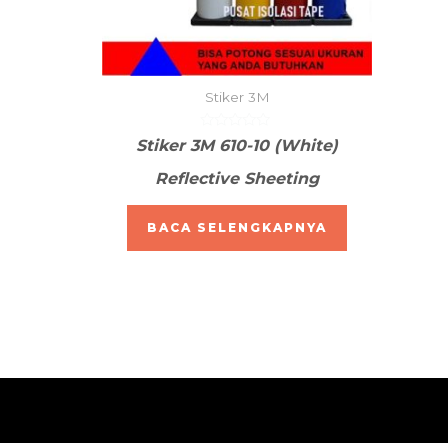
Stiker 3M
Dinilai
Stiker 3M 610-10 (White)
0
dari
Reflective Sheeting
5
BACA SELENGKAPNYA