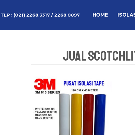
Lewati
ke
HOME
ISOLA
TLP :
(021) 2268.3317 / 2268.0897
konten
Jual Scotchli