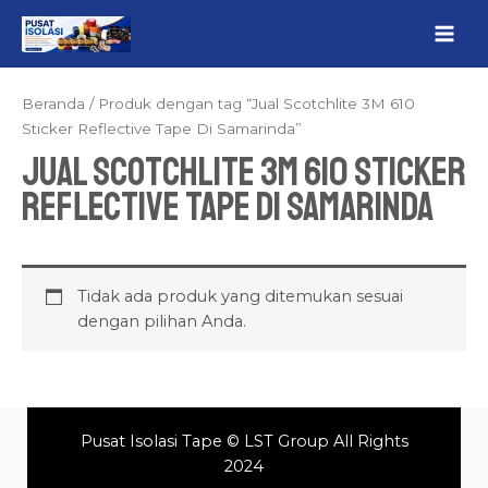
Lewati
MAI
ke
ME
konten
Beranda
/ Produk dengan tag “Jual Scotchlite 3M 610
Sticker Reflective Tape Di Samarinda”
Jual Scotchlite 3M 610 Sticker
Reflective Tape Di Samarinda
Tidak ada produk yang ditemukan sesuai
dengan pilihan Anda.
Pusat Isolasi Tape © LST Group All Rights
2024