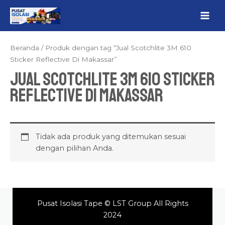
Lewati
MAI
ke
ME
konten
Beranda
/ Produk dengan tag “Jual Scotchlite 3M 610
Sticker Reflective Di Makassar”
Jual Scotchlite 3M 610 Sticker
Reflective Di Makassar
Tidak ada produk yang ditemukan sesuai
dengan pilihan Anda.
Pusat Isolasi Tape © LST Group All Rights
2024