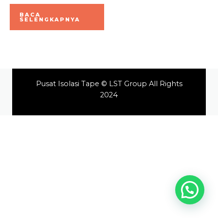
Dinilai
0
BACA
dari
SELENGKAPNYA
5
Pusat Isolasi Tape © LST Group All Rights
2024