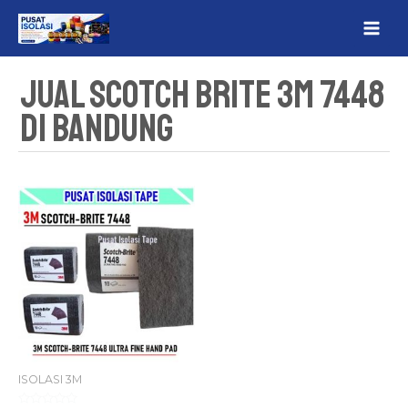
Lewati
MAI
ke
ME
konten
Jual Scotch Brite 3M 7448
Di Bandung
ISOLASI 3M