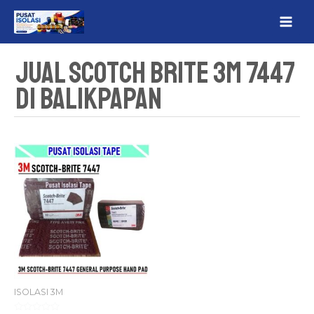
Lewati
MAI
ke
ME
konten
Jual Scotch Brite 3M 7447
Di Balikpapan
ISOLASI 3M