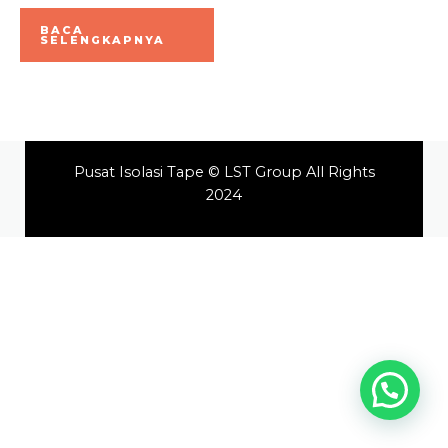
Dinilai
0
BACA
dari
SELENGKAPNYA
5
Pusat Isolasi Tape © LST Group All Rights
2024