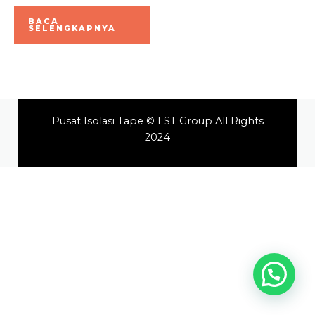
Dinilai
0
BACA
dari
SELENGKAPNYA
5
Pusat Isolasi Tape © LST Group All Rights
2024