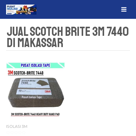
Lewati
MAI
ke
ME
konten
Jual Scotch Brite 3M 7440
Di Makassar
ISOLASI 3M