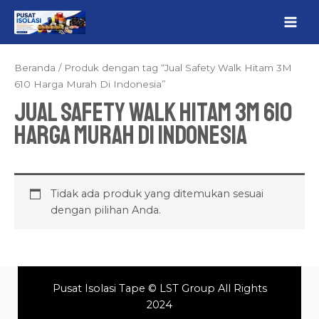
Lewati
MAI
ke
ME
konten
Beranda
/ Produk dengan tag “Jual Safety Walk Hitam 3M
610 Harga Murah Di Indonesia”
Jual Safety Walk Hitam 3M 610
Harga Murah Di Indonesia
Tidak ada produk yang ditemukan sesuai
dengan pilihan Anda.
Pusat Isolasi Tape © LST Group All Rights
2024