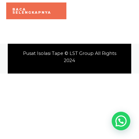
Dinilai
0
BACA
dari
SELENGKAPNYA
5
Pusat Isolasi Tape © LST Group All Rights
2024