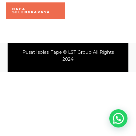
Dinilai
0
BACA
dari
SELENGKAPNYA
5
Pusat Isolasi Tape © LST Group All Rights
2024