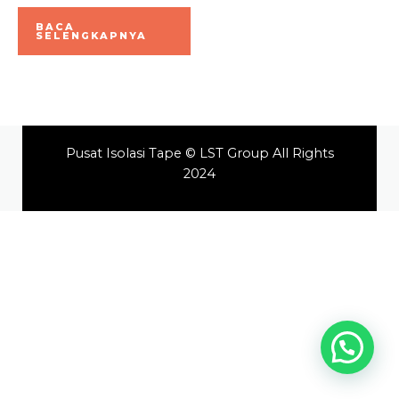
Dinilai
0
BACA
dari
SELENGKAPNYA
5
Pusat Isolasi Tape © LST Group All Rights
2024