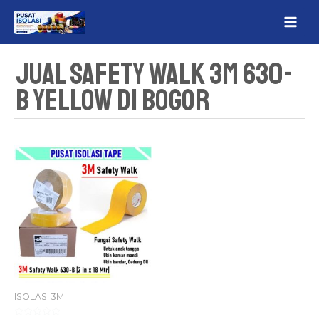
Lewati
MAI
ke
ME
konten
Jual Safety Walk 3M 630-
B Yellow Di Bogor
ISOLASI 3M