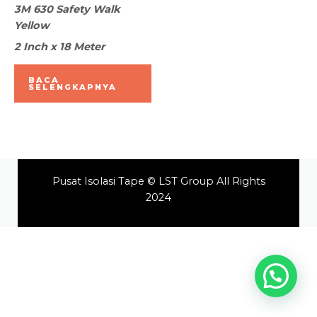
Dinilai
3M 630 Safety Walk
0
dari
Yellow
5
2 Inch x 18 Meter
BACA
SELENGKAPNYA
Pusat Isolasi Tape © LST Group All Rights
2024