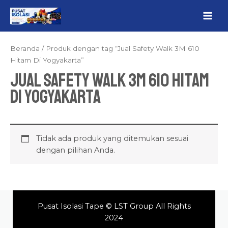
Lewati
MAI
ke
ME
konten
Beranda
/ Produk dengan tag “Jual Safety Walk 3M 610
Hitam Di Yogyakarta”
Jual Safety Walk 3M 610 Hitam
Di Yogyakarta
Tidak ada produk yang ditemukan sesuai
dengan pilihan Anda.
Pusat Isolasi Tape © LST Group All Rights
2024