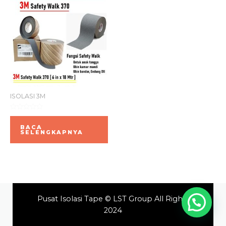
ISOLASI 3M
Dinilai
0
BACA
dari
SELENGKAPNYA
5
Pusat Isolasi Tape © LST Group All Rights
2024