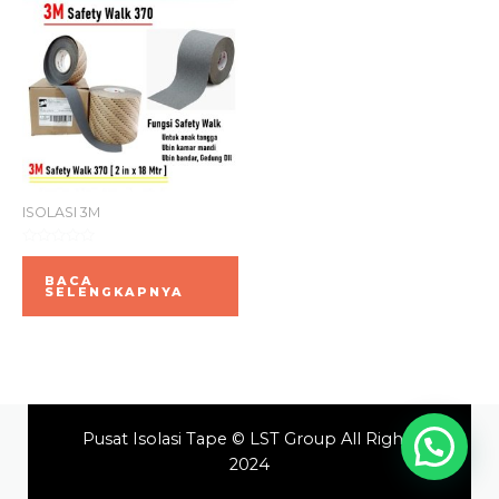
ISOLASI 3M
Dinilai
0
BACA
dari
SELENGKAPNYA
5
Pusat Isolasi Tape © LST Group All Rights
2024