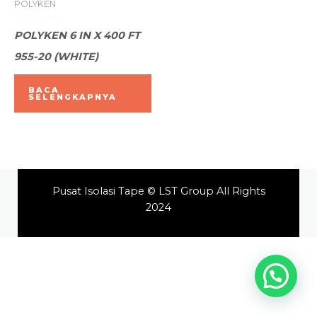
POLYKEN
Dinilai
POLYKEN 6 IN X 400 FT
0
dari
955-20 (WHITE)
5
BACA
SELENGKAPNYA
Pusat Isolasi Tape © LST Group All Rights
2024