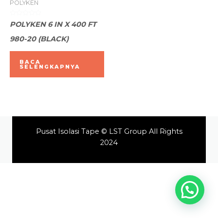
POLYKEN
Dinilai
POLYKEN 6 IN X 400 FT
0
dari
980-20 (BLACK)
5
BACA
SELENGKAPNYA
Pusat Isolasi Tape © LST Group All Rights
2024