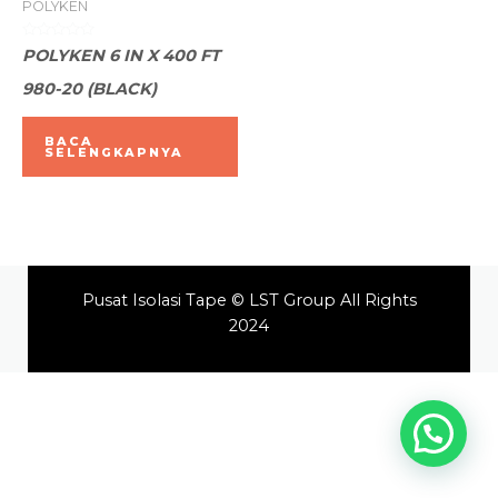
POLYKEN
Dinilai
POLYKEN 6 IN X 400 FT
0
dari
980-20 (BLACK)
5
BACA
SELENGKAPNYA
Pusat Isolasi Tape © LST Group All Rights
2024