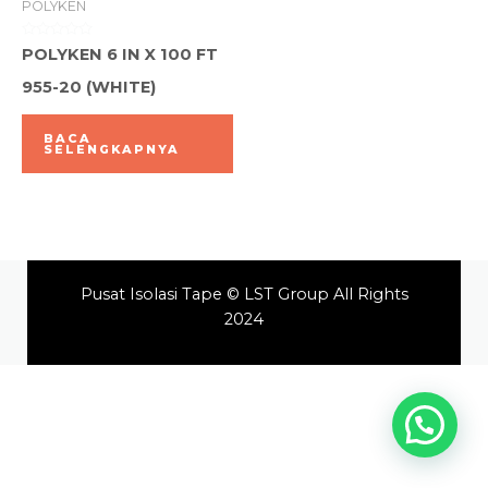
POLYKEN
Dinilai
POLYKEN 6 IN X 100 FT
0
dari
955-20 (WHITE)
5
BACA
SELENGKAPNYA
Pusat Isolasi Tape © LST Group All Rights
2024