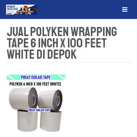
Lewati
MAI
ke
ME
konten
Jual Polyken Wrapping
Tape 6 Inch x 100 Feet
White Di Depok