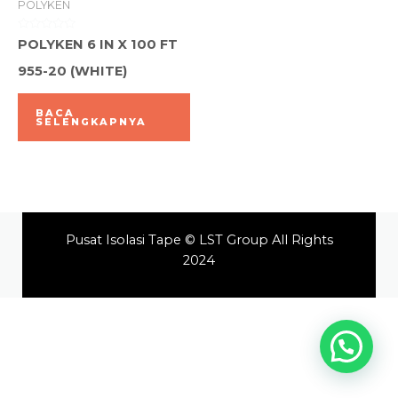
POLYKEN
Dinilai
POLYKEN 6 IN X 100 FT
0
dari
955-20 (WHITE)
5
BACA
SELENGKAPNYA
Pusat Isolasi Tape © LST Group All Rights
2024