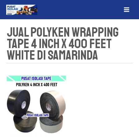
Lewati
MAI
ke
ME
konten
Jual Polyken Wrapping
Tape 4 Inch x 400 Feet
White Di Samarinda