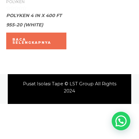
POLYKEN
Dinilai
POLYKEN 4 IN X 400 FT
0
dari
955-20 (WHITE)
5
BACA
SELENGKAPNYA
Pusat Isolasi Tape © LST Group All Rights
2024