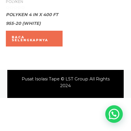
POLYKEN
Dinilai
POLYKEN 4 IN X 400 FT
0
dari
955-20 (WHITE)
5
BACA
SELENGKAPNYA
Pusat Isolasi Tape © LST Group All Rights
2024