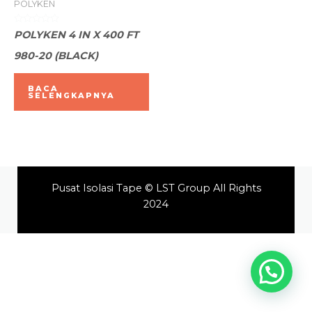
POLYKEN
Dinilai
POLYKEN 4 IN X 400 FT
0
dari
980-20 (BLACK)
5
BACA
SELENGKAPNYA
Pusat Isolasi Tape © LST Group All Rights
2024