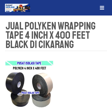
Lewati
MAI
ke
ME
konten
Jual Polyken Wrapping
Tape 4 Inch x 400 Feet
Black Di Cikarang