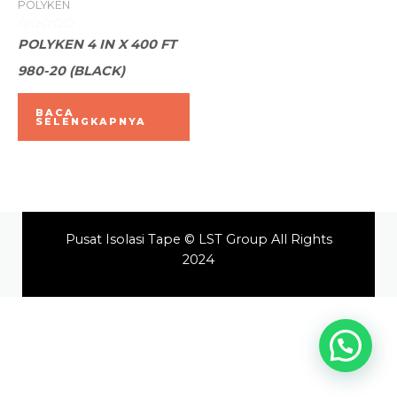
POLYKEN
Dinilai
POLYKEN 4 IN X 400 FT
0
dari
980-20 (BLACK)
5
BACA
SELENGKAPNYA
Pusat Isolasi Tape © LST Group All Rights
2024