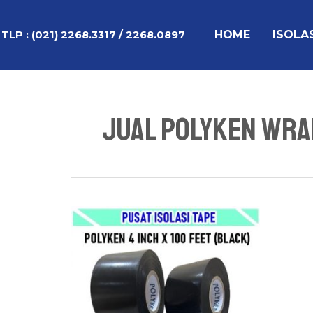
Lewati
ke
HOME
ISOLA
TLP :
(021) 2268.3317 / 2268.0897
konten
Jual Polyken Wrap