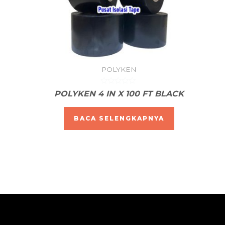
POLYKEN
Dinilai
POLYKEN 4 IN X 100 FT BLACK
0
dari
5
BACA SELENGKAPNYA