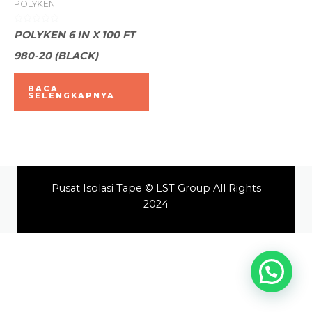
POLYKEN
Dinilai
POLYKEN 6 IN X 100 FT
0
dari
980-20 (BLACK)
5
BACA
SELENGKAPNYA
Pusat Isolasi Tape © LST Group All Rights
2024