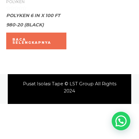
POLYKEN
Dinilai
POLYKEN 6 IN X 100 FT
0
dari
980-20 (BLACK)
5
BACA
SELENGKAPNYA
Pusat Isolasi Tape © LST Group All Rights
2024