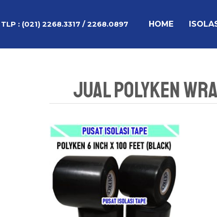
Lewati
ke
HOME
ISOLA
TLP :
(021) 2268.3317 / 2268.0897
konten
Jual Polyken Wrap