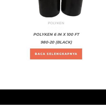
POLYKEN
Dinilai
POLYKEN 6 IN X 100 FT
0
dari
980-20 (BLACK)
5
BACA SELENGKAPNYA