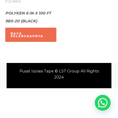
POLYKEN
Dinilai
POLYKEN 6 IN X 100 FT
0
dari
980-20 (BLACK)
5
BACA
SELENGKAPNYA
Pusat Isolasi Tape © LST Group All Rights
2024