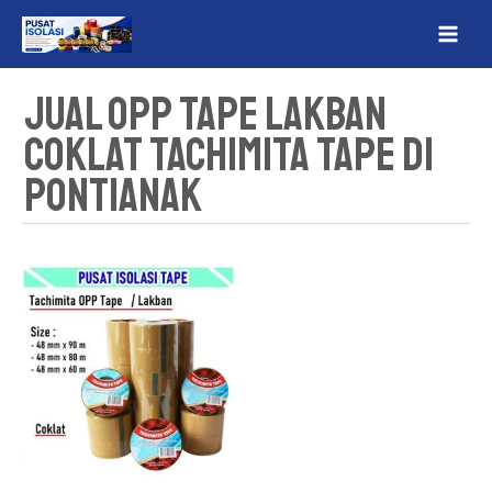
Lewati
MAI
ke
ME
konten
Jual OPP Tape Lakban
Coklat Tachimita Tape Di
Pontianak