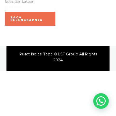
Isolasi dan Lakban
Dinilai
0
BACA
dari
SELENGKAPNYA
5
Pusat Isolasi Tape © LST Group All Rights
2024