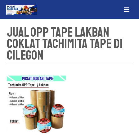
Lewati
MAI
ke
ME
konten
Jual OPP Tape Lakban
Coklat Tachimita Tape Di
Cilegon