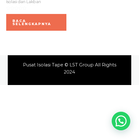
Isolasi dan Lakban
Dinilai
0
BACA
dari
SELENGKAPNYA
5
Pusat Isolasi Tape © LST Group All Rights
2024