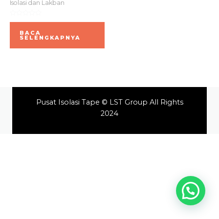
Isolasi dan Lakban
Dinilai
0
BACA
dari
SELENGKAPNYA
5
Pusat Isolasi Tape © LST Group All Rights
2024