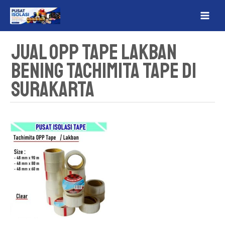
Lewati
MAI
ke
ME
konten
Jual OPP Tape Lakban
Bening Tachimita Tape Di
Surakarta