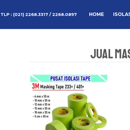
Lewati
ke
HOME
ISOLA
TLP :
(021) 2268.3317 / 2268.0897
konten
Jual Ma