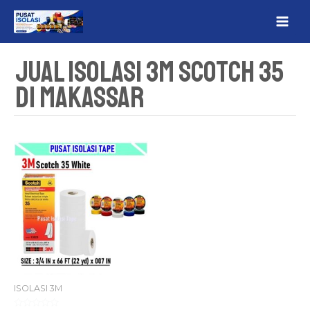
Lewati
MAI
ke
ME
konten
Jual Isolasi 3M Scotch 35
Di Makassar
ISOLASI 3M