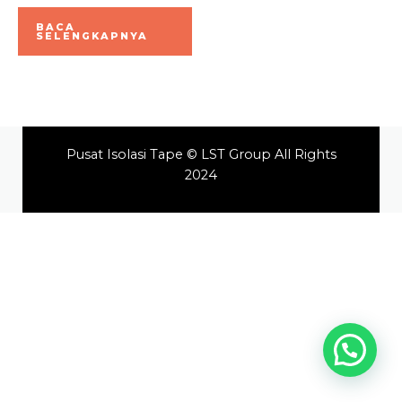
Dinilai
0
BACA
dari
SELENGKAPNYA
5
Pusat Isolasi Tape © LST Group All Rights
2024