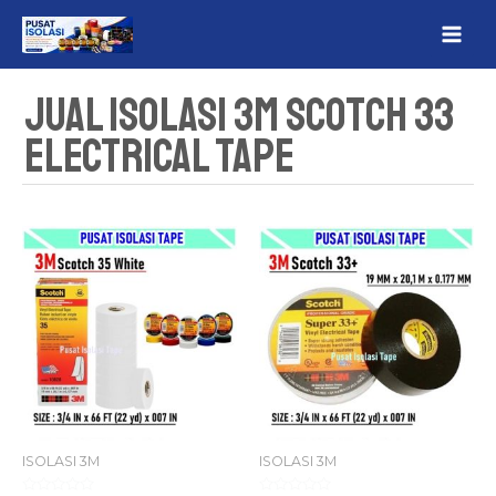
Lewati
MAI
ke
ME
konten
Jual Isolasi 3M Scotch 33
Electrical Tape
ISOLASI 3M
ISOLASI 3M