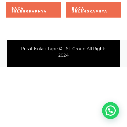
Dinilai
Dinilai
0
0
BACA
BACA
dari
dari
SELENGKAPNYA
SELENGKAPNYA
5
5
Pusat Isolasi Tape © LST Group All Rights
2024