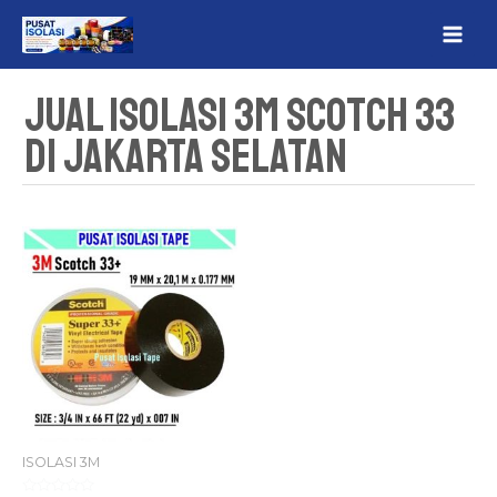
Lewati
MAI
ke
ME
konten
Jual Isolasi 3M Scotch 33
Di Jakarta Selatan
ISOLASI 3M