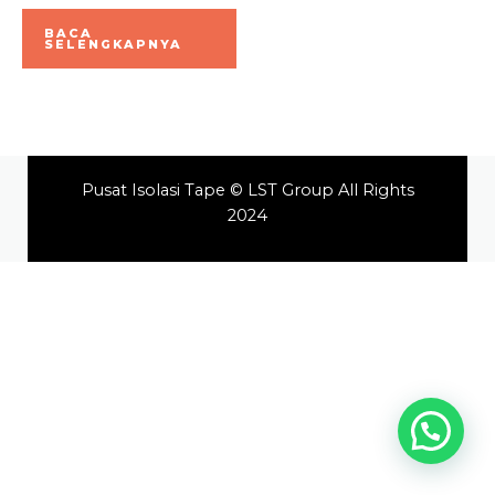
Dinilai
0
BACA
dari
SELENGKAPNYA
5
Pusat Isolasi Tape © LST Group All Rights
2024