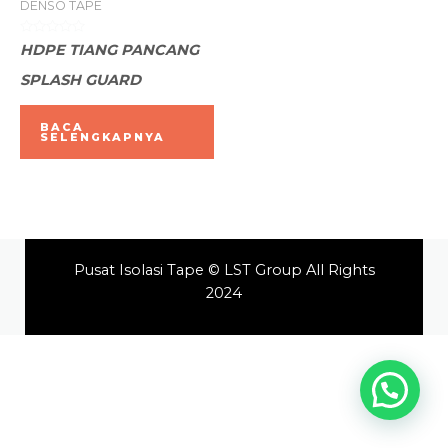
DENSO TAPE
Dinilai
HDPE TIANG PANCANG
0
dari
SPLASH GUARD
5
BACA
SELENGKAPNYA
Pusat Isolasi Tape © LST Group All Rights
2024