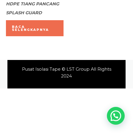
Dinilai
HDPE TIANG PANCANG
0
dari
SPLASH GUARD
5
BACA
SELENGKAPNYA
Pusat Isolasi Tape © LST Group All Rights
2024