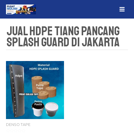
Lewati
MAI
ke
ME
konten
Jual HDPE Tiang Pancang
Splash Guard Di Jakarta
DENSO TAPE