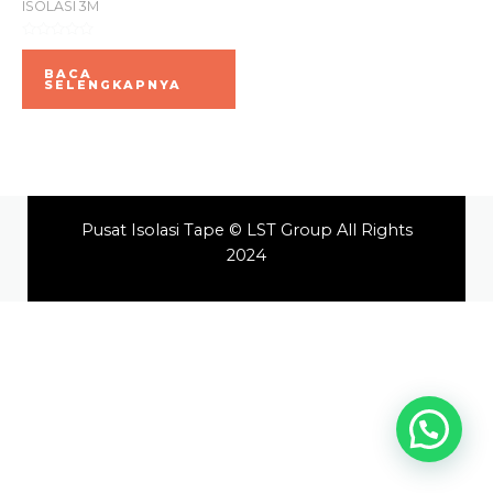
ISOLASI 3M
Dinilai
0
BACA
dari
SELENGKAPNYA
5
Pusat Isolasi Tape © LST Group All Rights
2024