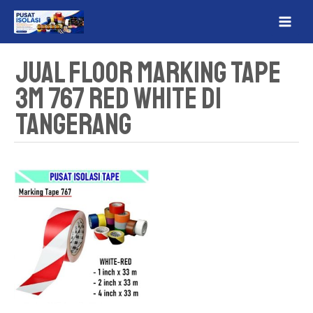
Lewati
MAI
ke
ME
konten
Jual Floor Marking Tape
3M 767 Red White Di
Tangerang