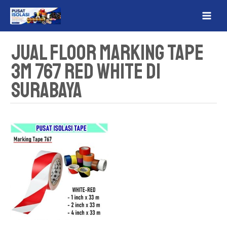
Lewati
MAI
ke
ME
konten
Jual Floor Marking Tape
3M 767 Red White Di
Surabaya