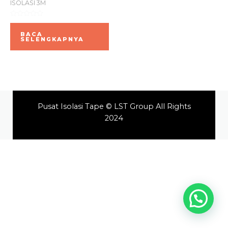
ISOLASI 3M
Dinilai
0
BACA
dari
SELENGKAPNYA
5
Pusat Isolasi Tape © LST Group All Rights
2024