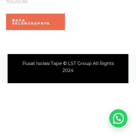
ISOLASI 3M
Dinilai
0
BACA
dari
SELENGKAPNYA
5
Pusat Isolasi Tape © LST Group All Rights
2024