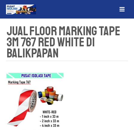
Lewati
MAI
ke
ME
konten
Jual Floor Marking Tape
3M 767 Red White Di
Balikpapan