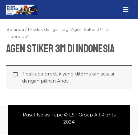
Lewati
MAI
ke
ME
konten
Beranda
/ Produk dengan tag “Agen Stiker 3M Di
Indonesia”
Agen Stiker 3M Di Indonesia
Tidak ada produk yang ditemukan sesuai
dengan pilihan Anda.
Pusat Isolasi Tape © LST Group All Rights
2024